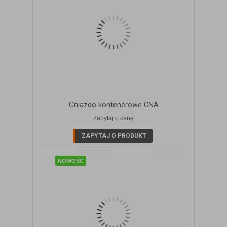
Gniazdo kontenerowe CNA
Zapytaj o cenę
ZOBACZ SZCZEGÓŁY
ZAPYTAJ O PRODUKT
NOWOŚĆ