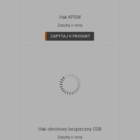
Hak KPSW
Zapytaj o cenę
ZOBACZ SZCZEGÓŁY
ZAPYTAJ O PRODUKT
Hak obrotowy bezpieczny COB
Zapytaj o cenę
ZOBACZ SZCZEGÓŁY