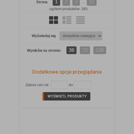
1
2
3
11
Strona
...
ogółem produktów: 385
Wyświetlaj wg
36
72
108
Wyników na stronie:
Dodatkowe opcje przeglądania
Zakres cen od
do
ZOBACZ SZCZEGÓŁY