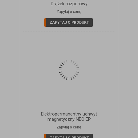
Drążek rozporowy
Zapytaj o cenę
ZOBACZ SZCZEGÓŁY
ZAPYTAJ O PRODUKT
Elektropermanentny uchwyt
magnetyczny NEO EP
Zapytaj o cenę
ZOBACZ SZCZEGÓŁY