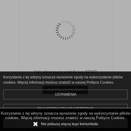
Hak skracający widełkowy KPWP
Korzystanie z tej witryny oznacza wyrażenie zgody na wykorzystanie plików
Zapytaj o cenę
cookies. Więcej informacji możesz znaleźć w naszej Polityce Cookies.
ZAPYTAJ O PRODUKT
USTAWIENIA
ZAAKCEPTUJ TYLKO NIEZBĘDNE
1
2
3
11
Korzystanie z tej witryny oznacza wyrażenie zgody na wykorzystanie plików
Strona
...
cookies. Więcej informacji możesz znaleźć w naszej Polityce Cookies.
ogółem produktów: 385
ZGADZAM SIĘ
Nie pokazuj więcej tego komunikatu
36
72
108
Wyników na stronie: