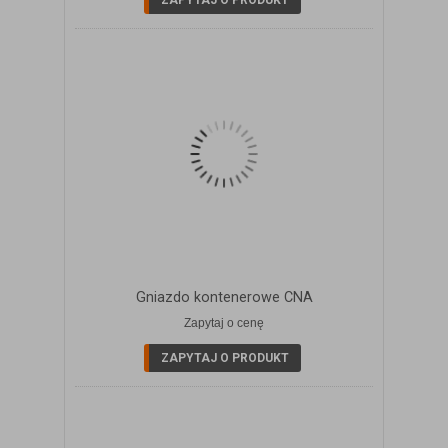
ZAPYTAJ O PRODUKT
Gniazdo kontenerowe CNA
Zapytaj o cenę
ZOBACZ SZCZEGÓŁY
ZAPYTAJ O PRODUKT